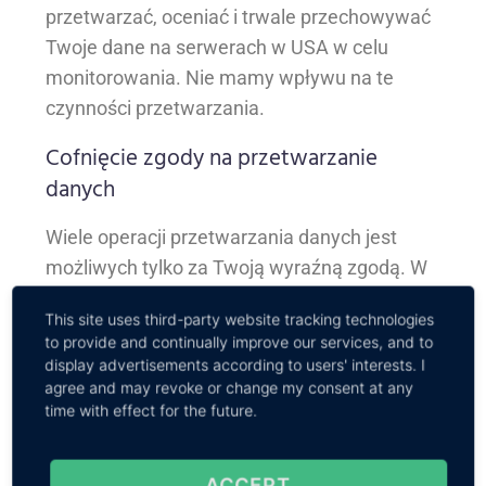
przetwarzać, oceniać i trwale przechowywać
Twoje dane na serwerach w USA w celu
monitorowania. Nie mamy wpływu na te
czynności przetwarzania.
Cofnięcie zgody na przetwarzanie
danych
Wiele operacji przetwarzania danych jest
możliwych tylko za Twoją wyraźną zgodą. W
każdej chwili możesz odwołać już wyrażoną
This site uses third-party website tracking technologies
zgodę. Odwołanie nie ma wpływu na
to provide and continually improve our services, and to
zgodność z prawem przetwarzania danych,
display advertisements according to users' interests. I
które miało miejsce do odwołania.
agree and may revoke or change my consent at any
time with effect for the future.
Prawo do sprzeciwu wobec
gromadzenia danych w szczególnych
ACCEPT