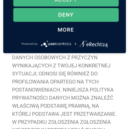
przypadkach i reklamy bezpośredniej
(art. 21 RODO)
DENY
JEŻELI PRZETWARZANIE DANYCH OPIERA
MORE
SIĘ NA ART. 6 ABS. 1 LIT. E LUB F RODO,
MASZ PRAWO W KAŻDYM MOMENCIE
Powered by
&
WSTRZYMANIA PRZETWARZANIA TWOICH
DANYCH OSOBOWYCH Z PRZYCZYN
WYNIKAJĄCYCH Z TWOJEJ KONKRETNEJ
SYTUACJI; ODNOSI SIĘ RÓWNIEŻ DO
PROFILOWANIA OPARTEGO NA TYCH
POSTANOWIENIACH. NINIEJSZA POLITYKA
PRYWATNOŚCI DANYCH MOŻNA ZNALEŹĆ
WŁAŚCIWĄ PODSTAWĘ PRAWNĄ, NA
KTÓREJ PODSTAWA JEST PRZETWARZANIE.
W PRZYPADKU ZGŁOSZENIA ZGŁOSZENIA