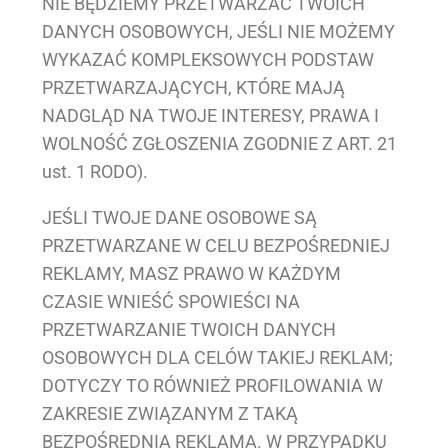
NIE BĘDZIEMY PRZETWARZAĆ TWOICH
DANYCH OSOBOWYCH, JEŚLI NIE MOŻEMY
WYKAZAĆ KOMPLEKSOWYCH PODSTAW
PRZETWARZAJĄCYCH, KTÓRE MAJĄ
NADGLĄD NA TWOJE INTERESY, PRAWA I
WOLNOŚĆ ZGŁOSZENIA ZGODNIE Z ART. 21
ust. 1 RODO).
JEŚLI TWOJE DANE OSOBOWE SĄ
PRZETWARZANE W CELU BEZPOŚREDNIEJ
REKLAMY, MASZ PRAWO W KAŻDYM
CZASIE WNIEŚĆ SPOWIEŚCI NA
PRZETWARZANIE TWOICH DANYCH
OSOBOWYCH DLA CELÓW TAKIEJ REKLAM;
DOTYCZY TO RÓWNIEŻ PROFILOWANIA W
ZAKRESIE ZWIĄZANYM Z TAKĄ
BEZPOŚREDNIĄ REKLAMĄ. W PRZYPADKU